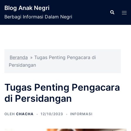
Langsung
Blog Anak Negri
ke
Cari
Men
Berbagi Informasi Dalam Negri
isi
tog
Beranda
»
Tugas Penting Pengacara di
Persidangan
Tugas Penting Pengacara
di Persidangan
OLEH
CHACHA
12/10/2023
INFORMASI