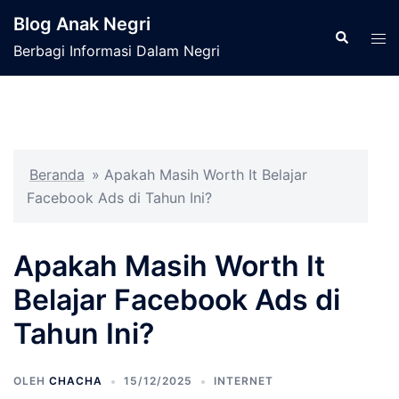
Langsung
Blog Anak Negri
ke
Cari
Men
Berbagi Informasi Dalam Negri
isi
tog
Beranda
»
Apakah Masih Worth It Belajar
Facebook Ads di Tahun Ini?
Apakah Masih Worth It
Belajar Facebook Ads di
Tahun Ini?
OLEH
CHACHA
15/12/2025
INTERNET