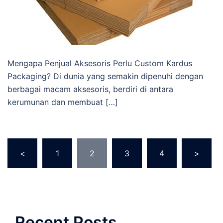
Mengapa Penjual Aksesoris Perlu Custom Kardus
Packaging? Di dunia yang semakin dipenuhi dengan
berbagai macam aksesoris, berdiri di antara
kerumunan dan membuat […]
Paginasi
<
1
2
3
4
>
pos
Recent Posts