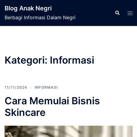
Langsung
Blog Anak Negri
ke
Cari
Men
Berbagi Informasi Dalam Negri
isi
tog
Kategori:
Informasi
11/11/2024
INFORMASI
Cara Memulai Bisnis
Skincare