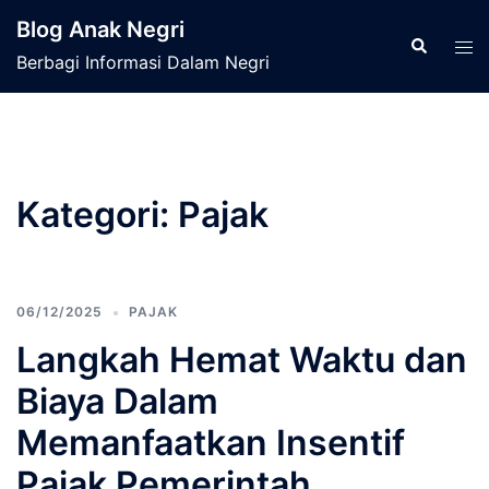
Langsung
Blog Anak Negri
ke
Cari
Men
Berbagi Informasi Dalam Negri
isi
tog
Kategori:
Pajak
06/12/2025
PAJAK
Langkah Hemat Waktu dan
Biaya Dalam
Memanfaatkan Insentif
Pajak Pemerintah