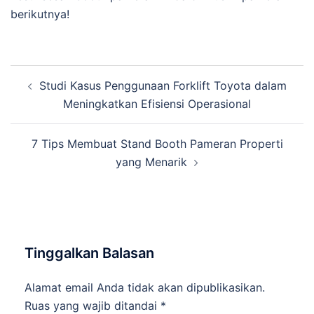
berikutnya!
Navigasi
Studi Kasus Penggunaan Forklift Toyota dalam
Tulisan
Meningkatkan Efisiensi Operasional
7 Tips Membuat Stand Booth Pameran Properti
yang Menarik
Tinggalkan Balasan
Alamat email Anda tidak akan dipublikasikan.
Ruas yang wajib ditandai
*