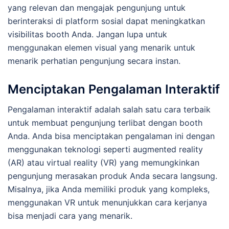
yang relevan dan mengajak pengunjung untuk
berinteraksi di platform sosial dapat meningkatkan
visibilitas booth Anda. Jangan lupa untuk
menggunakan elemen visual yang menarik untuk
menarik perhatian pengunjung secara instan.
Menciptakan Pengalaman Interaktif
Pengalaman interaktif adalah salah satu cara terbaik
untuk membuat pengunjung terlibat dengan booth
Anda. Anda bisa menciptakan pengalaman ini dengan
menggunakan teknologi seperti augmented reality
(AR) atau virtual reality (VR) yang memungkinkan
pengunjung merasakan produk Anda secara langsung.
Misalnya, jika Anda memiliki produk yang kompleks,
menggunakan VR untuk menunjukkan cara kerjanya
bisa menjadi cara yang menarik.