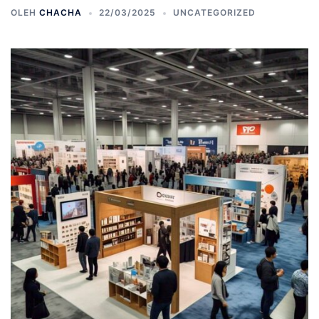
OLEH
CHACHA
22/03/2025
UNCATEGORIZED