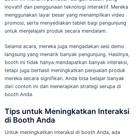
inovatif dan penggunaan teknologi interaktif. Mereka
menggunakan layar besar yang menampilkan video
promosi, serta menyediakan tablet bagi pengunjung
untuk menjelajahi produk secara mendalam.
Selama acara, mereka juga mengadakan sesi demo
langsung yang menarik banyak pengunjung. Hasilnya,
booth ini tidak hanya mendapatkan banyak interaksi,
tetapi juga berhasil meningkatkan penjualan produk
mereka secara signifikan. Anda bisa belajar banyak
dari contoh ini dan menerapkan strategi serupa di
booth Anda.
Tips untuk Meningkatkan Interaksi
di Booth Anda
Untuk meningkatkan interaksi di booth Anda, ada