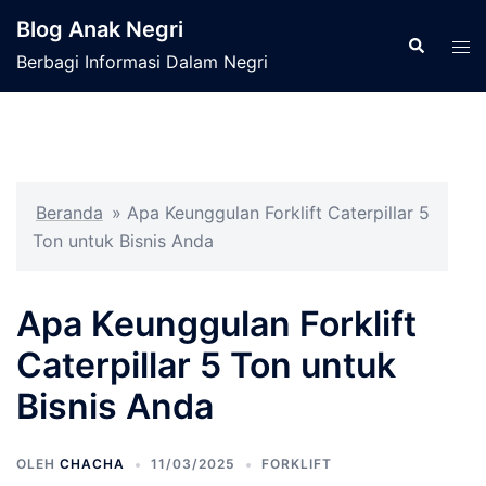
Langsung
Blog Anak Negri
ke
Cari
Men
Berbagi Informasi Dalam Negri
isi
tog
Beranda
»
Apa Keunggulan Forklift Caterpillar 5
Ton untuk Bisnis Anda
Apa Keunggulan Forklift
Caterpillar 5 Ton untuk
Bisnis Anda
OLEH
CHACHA
11/03/2025
FORKLIFT