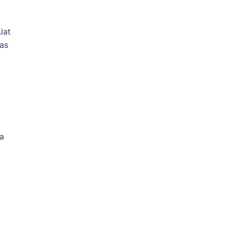
lat
as
a