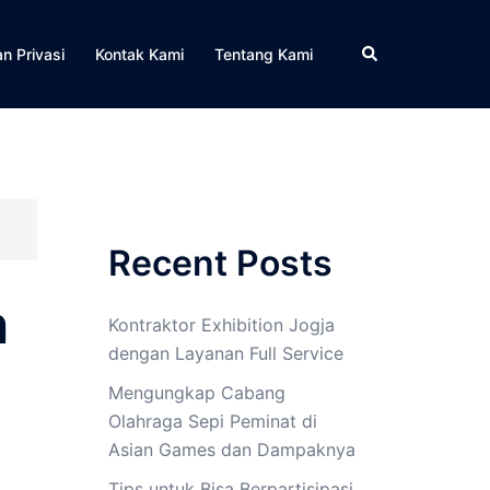
Cari
an Privasi
Kontak Kami
Tentang Kami
Recent Posts
n
Kontraktor Exhibition Jogja
dengan Layanan Full Service
Mengungkap Cabang
Olahraga Sepi Peminat di
Asian Games dan Dampaknya
Tips untuk Bisa Berpartisipasi