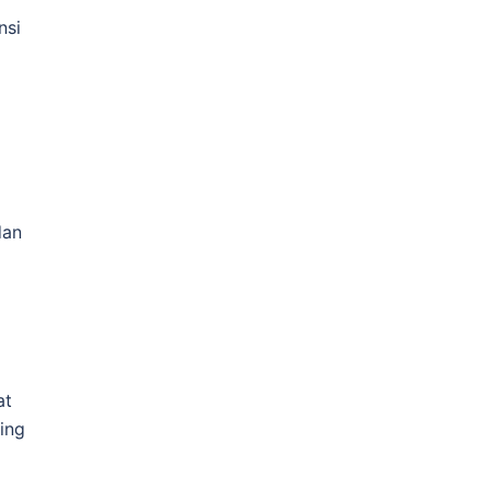
nsi
dan
at
ing