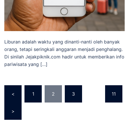
Liburan adalah waktu yang dinanti-nanti oleh banyak
orang, tetapi seringkali anggaran menjadi penghalang.
Di sinilah Jejakpiknik.com hadir untuk memberikan info
pariwisata yang […]
Paginasi
<
1
2
3
…
11
pos
>